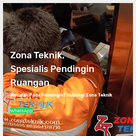
Lewati
ke
konten
Zona Teknik,
Spesialis Pendingin
Ruangan
Masalah Pada Pendingin? Hubungi Zona Teknik
WhatsApp