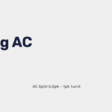
ng AC
AC Split 0,5pk – 1pk 1unit